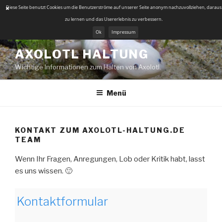
Diese Seite benutzt Cookies um die Benutzerströme auf unserer Seite anonym nachzuvollziehen, daraus
zu lernen und das Usererlebnis zu verbessern.
Ok
Impressum
Zum
AXOLOTL HALTUNG
Inhalt
Wichtige Informationen zum Halten von Axolotl.
springen
Menü
KONTAKT ZUM AXOLOTL-HALTUNG.DE
TEAM
Wenn Ihr Fragen, Anregungen, Lob oder Kritik habt, lasst
es uns wissen. 🙂
Kontaktformular